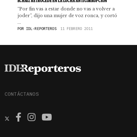
ECHAÍZ RETROCEDE EN LA LUCHA ANTICORRUPCIÓN
“Por fin vas a estar donde no vas a volver a
joder”, dijo una mujer de voz ronca, y cortó
...
POR
IDL-REPORTEROS
11 FEBRERO 2011
CONTÁCTANOS