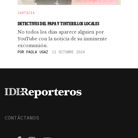
JUSTICIA
DETECTIVES DEL PAPA Y TINTERILLOS LOCALES
No todos los días aparece alguien por
YouTube con la noticia de su inminente
excomunión.
POR
PAOLA UGAZ
11 OCTUBRE 2024
CONTÁCTANOS