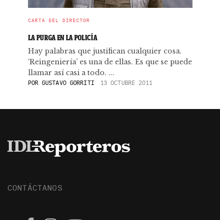
CARTA DEL DIRECTOR
LA PURGA EN LA POLICÍA
Hay palabras que justifican cualquier cosa.
‘Reingeniería’ es una de ellas. Es que se puede
llamar así casi a todo. ...
POR
GUSTAVO GORRITI
13 OCTUBRE 2011
CONTÁCTANOS