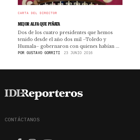
CARTA DEL DIRECTOR
MEJOR ALFA QUE PIÑATA
Dos de los cuatro presidentes que hemos
tenido desde el año dos mil –Toledo y
Humala– gobernaron con quienes habían ...
POR
GUSTAVO GORRITI
23 JUNIO 2016
CONTÁCTANOS