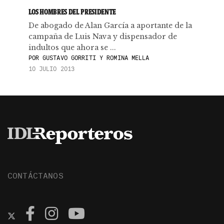
LOS HOMBRES DEL PRESIDENTE
De abogado de Alan García a aportante de la
campaña de Luis Nava y dispensador de
indultos que ahora se ...
POR
GUSTAVO GORRITI Y ROMINA MELLA
10 JULIO 2013
CONTÁCTANOS