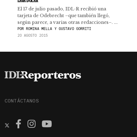
LAVA DÓLAR
El 17 de julio pasado, IDL-R recibió una
tarjeta de Odebrecht –que también llegó,
según parece, a varias otras redacciones–. ...
POR
ROMINA MELLA Y GUSTAVO GORRITI
20 AGOSTO 2015
CONTÁCTANOS