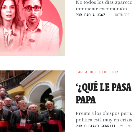
No todos los días aparece
inminente excomunión.
POR
PAOLA UGAZ
11 OCTUBRE 
CARTA DEL DIRECTOR
‘¿QUÉ LE PAS
PAPA
Frente a los obispos perua
política está muy en crisis
POR
GUSTAVO GORRITI
25 ENE