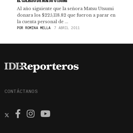
EL COLEGIO DE MATSU UTSUMI
Al año siguiente que la señora Matsu Utsumi
donara los $225,118.82 que fueron a parar en
la cuenta personal de ...
POR
ROMINA MELLA
7 ABRIL 2011
CONTÁCTANOS