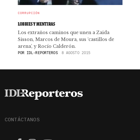
CORRUPCIÓN
LOBBIES Y MENTIRAS
Los extraños caminos que unen a Zaida
Sisson, Marcos de Moura, sus ‘castillos de
arena’, y Rocío Calderón.
POR
IDL-REPORTEROS
8 AGOSTO 2015
CONTÁCTANOS