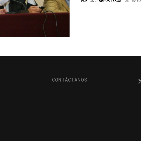
POR
IDL-REPORTEROS
25 MAYO
CONTÁCTANOS