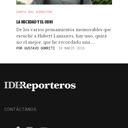
CARTA DEL DIRECTOR
LA NECEDAD Y EL ODIO
De los varios pensamientos memorables que
escuché a Hubert Lanssiers, hay uno, quizá
no el mejor, que he recordado una ...
POR
GUSTAVO GORRITI
19 MARZO 2015
CONTÁCTANOS