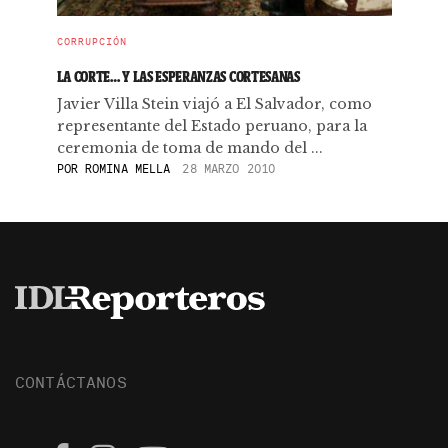
CORRUPCIÓN
LA CORTE… Y LAS ESPERANZAS CORTESANAS
Javier Villa Stein viajó a El Salvador, como
representante del Estado peruano, para la
ceremonia de toma de mando del ...
POR
ROMINA MELLA
28 MARZO 2010
CONTÁCTANOS