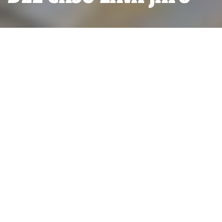
Gerardo Ferreyra y Osvaldo Acosta, dueños de
Electroingeniería. (Fuente: La Política Online).
El juez Moro detalló el rol del ex
ministro en la venta a
Electroingeniería.
ALIANZA INVESTIGATIVA:
RED DE PERIODISMO DE INVESTIGACIóN ESTRUCTURADO
POR
HUGO ALCONADA MON (LA NACIÓN, DE
ARGENTINA)