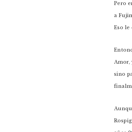
Pero e
a Fuji
Eso le
Entonc
Amor, 
sino p
finalm
Aunque
Rospig