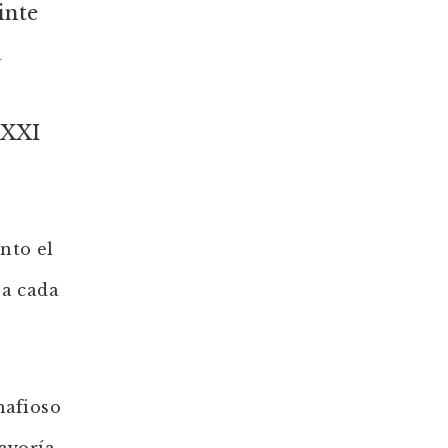
inte
a
 XXI
nto el
 a cada
mafioso