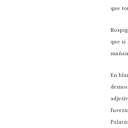
que to
Rospig
que si
mañana
En bla
demost
adjeti
fuerza
Palaci