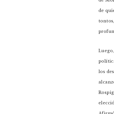
de Mon
de qui
tontos
profun
Luego,
políti
los de
alcanz
Rospig
elecci
Afirmó