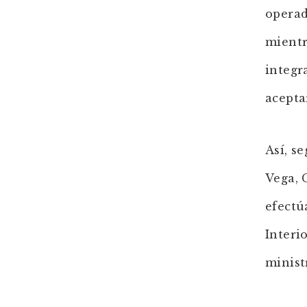
operad
mientr
integr
acepta
Así, s
Vega, 
efectú
Interi
minist