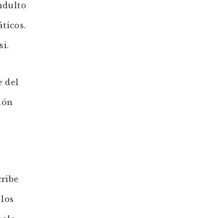
ndulto
ticos.
si.
e del
ión
cribe
 los