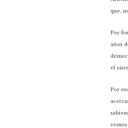
que, n
Por fo
años d
democr
el sist
Por es
acerca
sabien
vemos 