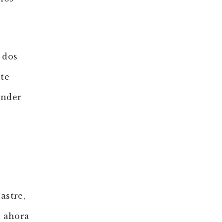
 dos
te
ender
astre,
a ahora