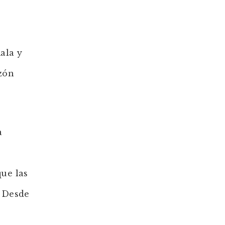
ala y
azón
a
que las
. Desde