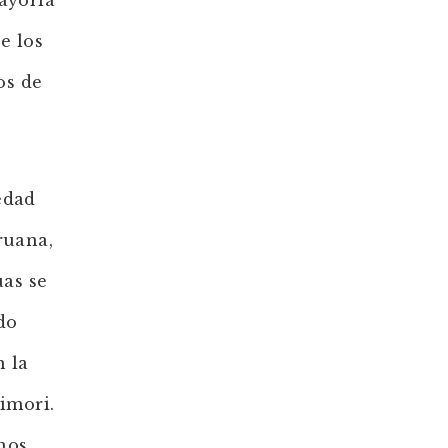
ayoría
e los
os de
edad
ruana,
uas se
do
 la
imori.
nos