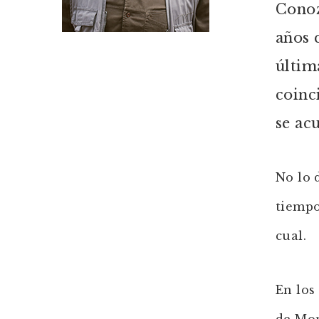
Conoz
años 
últim
coinc
se ac
No lo 
tiempo
cual.
En los