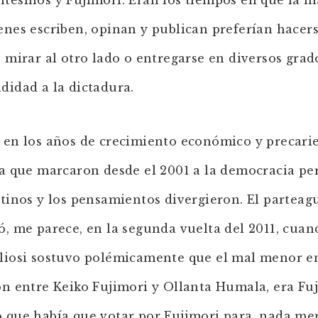
tesinos y Fujimori. Eran los tiempos en que la m
enes escriben, opinan y publican preferían hacers
, mirar al otro lado o entregarse en diversos grad
didad a la dictadura.
 en los años de crecimiento económico y precari
ca que marcaron desde el 2001 a la democracia pe
stinos y los pensamientos divergieron. El parteag
ó, me parece, en la segunda vuelta del 2011, cuan
liosi sostuvo polémicamente que el mal menor en
ón entre Keiko Fujimori y Ollanta Humala, era Fuj
 que había que votar por Fujimori para, nada me