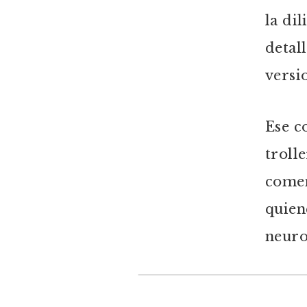
la di
detal
versi
Ese c
troll
comen
quien
neuro