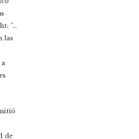
ico
as
ht: ”…
n las
 a
es
mitió
d de