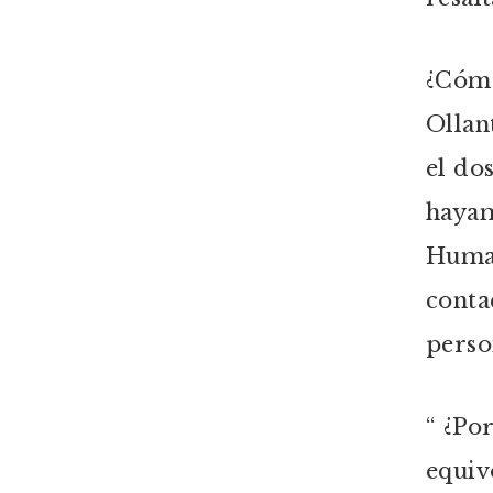
¿Cómo
Ollan
el do
hayam
Humal
conta
perso
“ ¿Po
equiv