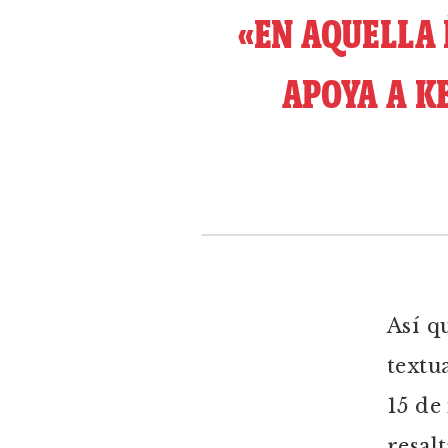
«EN AQUELLA 
APOYA A KE
Así q
textu
15 de
resal