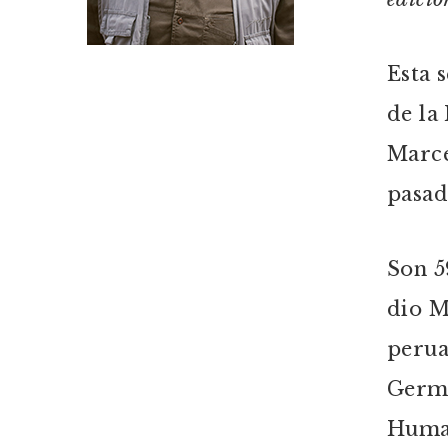
Esta 
de la
Marce
pasa
Son 5
dio M
perua
Germá
Humal