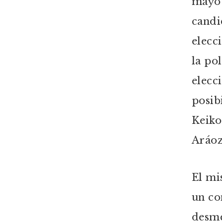
mayo 
candi
elecc
la po
elecc
posib
Keiko
Aráoz]
El mi
un co
desme