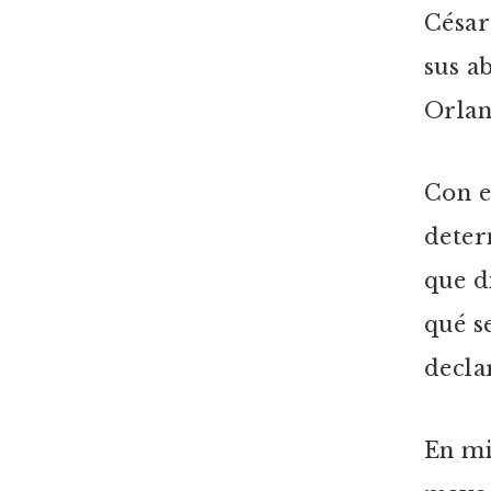
César
sus a
Orlan
Con e
deter
que d
qué s
decla
En mi