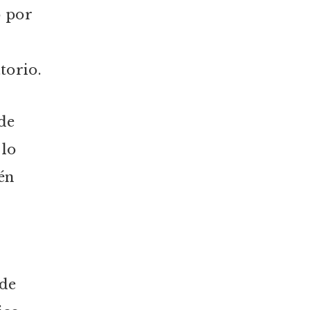
 por
torio.
de
 lo
én
 de