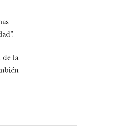
nas
dad”.
 de la
ambién