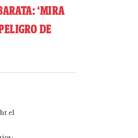
BARATA: ‘MIRA
 PELIGRO DE
ht el
míos: