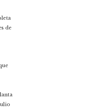
pleta
es de
 que
lanta
ulio