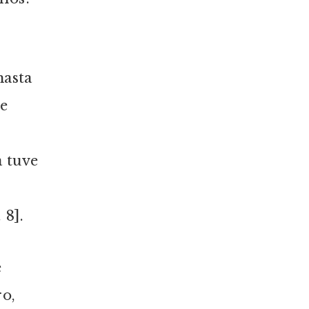
hasta
ue
a tuve
 8].
e
ro,