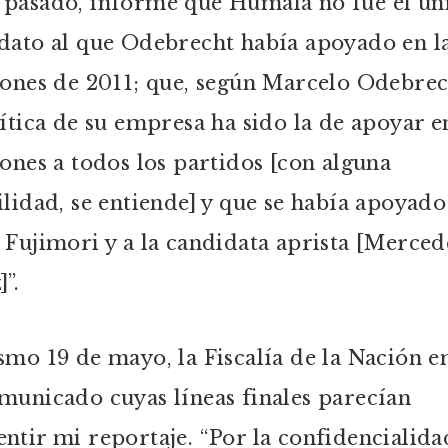
pasado, informé que Humala no fue el ún
dato al que Odebrecht había apoyado en l
iones de 2011; que, según Marcelo Odebrec
lítica de su empresa ha sido la de apoyar e
iones a todos los partidos [con alguna
ilidad, se entiende] y que se había apoyado
 Fujimori y a la candidata aprista [Merced
”.
smo 19 de mayo, la Fiscalía de la Nación e
municado cuyas líneas finales parecían
ntir mi reportaje. “Por la confidencialida