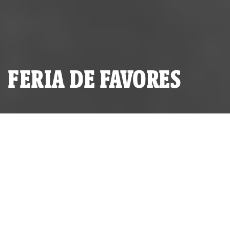
FERIA DE FAVORES
(Corte y Corrupción- novena
entrega). La rutina cotidiana de
César Hinostroza Pariachi
parece haber consistido en un
constante intercambio de