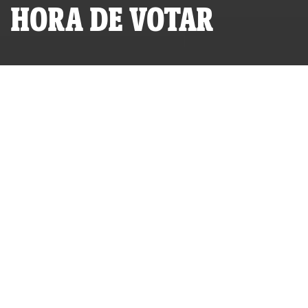
HORA DE VOTAR
Los candidatos a la presidencia Keiko Fujimori y Pedro
Castillo.
POR
GUSTAVO GORRITI
PUBLICADO VIERNES 04 DE JUNIO, 2021 A LAS 09:39
ACTUALIZADO MIÉRCOLES 15 DE FEBRERO, 2023 A LAS 14:57
El 19 de abril pasado publiqué el