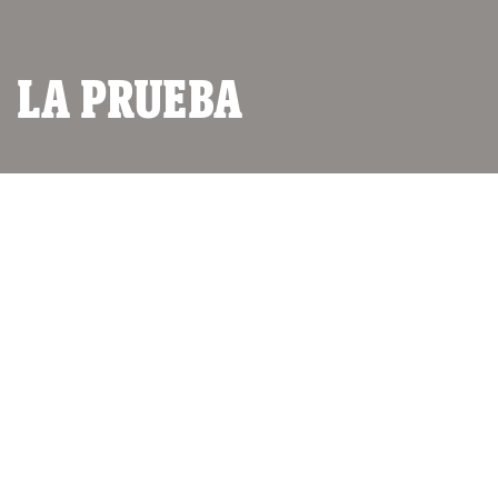
LA PRUEBA
La investigación de IDL-
Reporteros: "Estafa camionera",
provocó estridentes intentos de
descrédito por parte del
Gobierno. Pero hay pruebas que
la confirman en forma
definitiva y final.