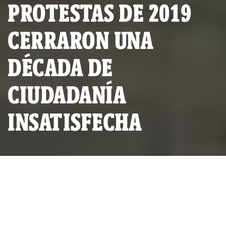
PROTESTAS DE 2019
CERRARON UNA
DÉCADA DE
CIUDADANÍA
INSATISFECHA
La primera protesta del año en Santiago, Chile, sucedió el 3
de enero del 2020. (Marcelo Hernandez/ Getty Images)
POR
GUSTAVO GORRITI*