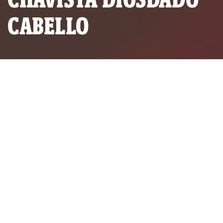
CABELLO
Diosdado Cabello, diputado oficialista venezolano. (Foto:
Diario Las Américas).
Una docena de políticos
venezolanos figuran entre los
beneficiarios de la contratista
brasileña. Destacan el diputado
Elías Jaua y el gobernador del
estado Bolívar, Francisco Rangel
Gómez. El representante de