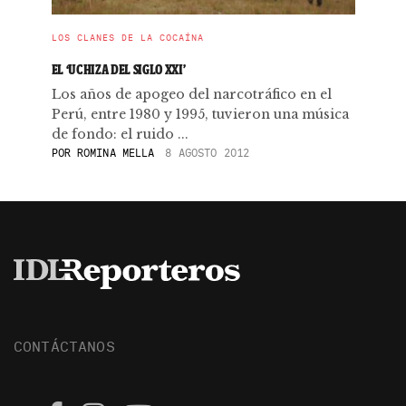
LOS CLANES DE LA COCAÍNA
EL ‘UCHIZA DEL SIGLO XXI’
Los años de apogeo del narcotráfico en el
Perú, entre 1980 y 1995, tuvieron una música
de fondo: el ruido ...
POR
ROMINA MELLA
8 AGOSTO 2012
CONTÁCTANOS