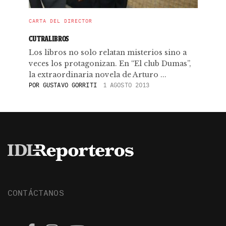
CARTA DEL DIRECTOR
CUTRALIBROS
Los libros no solo relatan misterios sino a
veces los protagonizan. En “El club Dumas”,
la extraordinaria novela de Arturo ...
POR
GUSTAVO GORRITI
1 AGOSTO 2013
CONTÁCTANOS