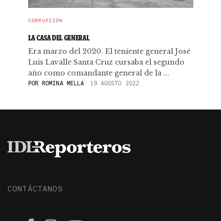
CORRUPCIÓN
LA CASA DEL GENERAL
Era marzo del 2020. El teniente general José
Luis Lavalle Santa Cruz cursaba el segundo
año como comandante general de la ...
POR
ROMINA MELLA
19 AGOSTO 2022
CONTÁCTANOS