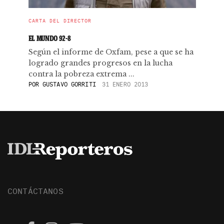
CARTA DEL DIRECTOR
EL MUNDO 92-8
Según el informe de Oxfam, pese a que se ha
logrado grandes progresos en la lucha
contra la pobreza extrema ...
POR
GUSTAVO GORRITI
31 ENERO 2013
CONTÁCTANOS