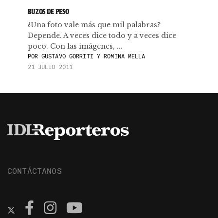
BUZOS DE PESO
¿Una foto vale más que mil palabras?
Depende. A veces dice todo y a veces dice
poco. Con las imágenes, ...
POR
GUSTAVO GORRITI Y ROMINA MELLA
21 JULIO 2011
CONTÁCTANOS