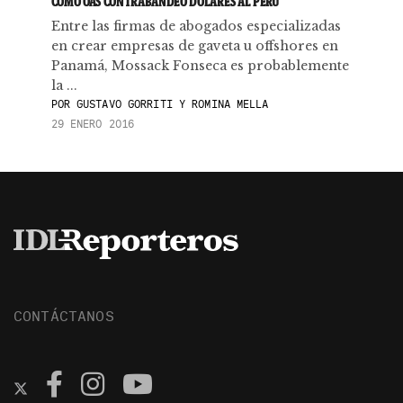
CÓMO OAS CONTRABANDEÓ DÓLARES AL PERÚ
Entre las firmas de abogados especializadas
en crear empresas de gaveta u offshores en
Panamá, Mossack Fonseca es probablemente
la ...
POR
GUSTAVO GORRITI Y ROMINA MELLA
29 ENERO 2016
CONTÁCTANOS