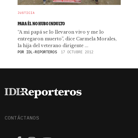
JUSTICIA
PARA ÉL NO HUBO INDULTO
“A mi papá se lo llevaron vivo y me lo
entregaron muerto”, dice Carmela Morales,
la hija del veterano dirigente ...
POR
IDL-REPORTEROS
17 OCTUBRE 2012
CONTÁCTANOS