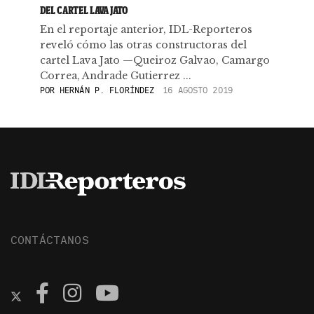
DEL CARTEL LAVA JATO
En el reportaje anterior, IDL-Reporteros
reveló cómo las otras constructoras del
cartel Lava Jato —Queiroz Galvao, Camargo
Correa, Andrade Gutierrez ...
POR
HERNÁN P. FLORÍNDEZ
16 AGOSTO 2019
CONTÁCTANOS