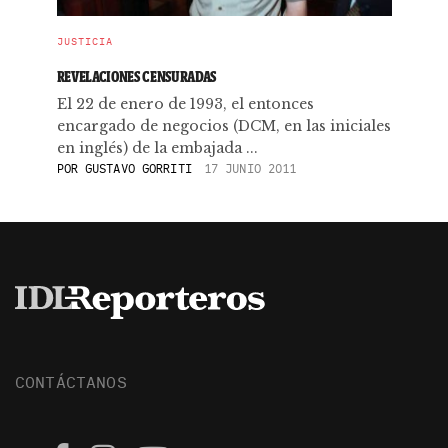
JUSTICIA
REVELACIONES CENSURADAS
El 22 de enero de 1993, el entonces
encargado de negocios (DCM, en las iniciales
en inglés) de la embajada ...
POR
GUSTAVO GORRITI
17 JUNIO 2011
CONTÁCTANOS