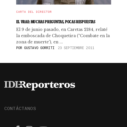
CARTA DEL DIRECTOR
EL VRAE: MUCHAS PREGUNTAS, POCAS RESPUESTAS
El 9 de junio pasado, en Caretas 2184, relaté
la emboscada de Choquetira (“Combate en la
zona de muerte’), en ...
POR
GUSTAVO GORRITI
23 SEPTIEMBRE 2011
CONTÁCTANOS