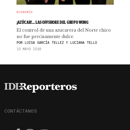
ECONOMÍA
¡AZÚCAR!… LAS OFFSHORE DEL GRUPO WONG
El control de una azucarera del Norte chico
no fue precisamente dulce.
POR
LUISA GARCÍA TELLEZ Y LUCIANA TELLO
13 MAYO 2016
CONTÁCTANOS