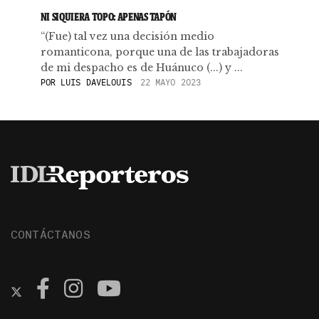
NI SIQUIERA TOPO: APENAS TAPÓN
“(Fue) tal vez una decisión medio
romanticona, porque una de las trabajadoras
de mi despacho es de Huánuco (...) y ...
POR
LUIS DAVELOUIS
22 MAYO 2023
CONTÁCTANOS