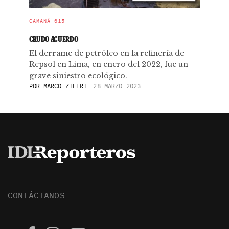
CAMANÁ 615
CRUDO ACUERDO
El derrame de petróleo en la refinería de
Repsol en Lima, en enero del 2022, fue un
grave siniestro ecológico.
POR
MARCO ZILERI
28 MARZO 2023
CONTÁCTANOS