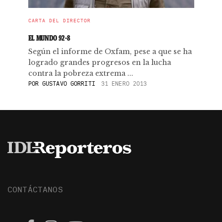
CARTA DEL DIRECTOR
EL MUNDO 92-8
Según el informe de Oxfam, pese a que se ha
logrado grandes progresos en la lucha
contra la pobreza extrema ...
POR
GUSTAVO GORRITI
31 ENERO 2013
CONTÁCTANOS