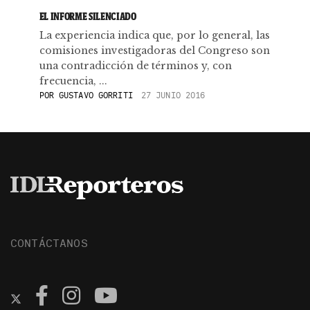
EL INFORME SILENCIADO
La experiencia indica que, por lo general, las
comisiones investigadoras del Congreso son
una contradicción de términos y, con
frecuencia, ...
POR
GUSTAVO GORRITI
27 JUNIO 2016
CONTÁCTANOS