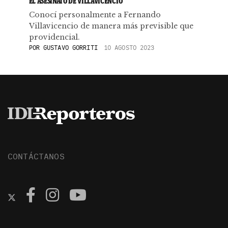
EL ASESINATO DE VILLAVICENCIO
Conocí personalmente a Fernando
Villavicencio de manera más previsible que
providencial.
POR
GUSTAVO GORRITI
10 AGOSTO 2023
CONTÁCTANOS