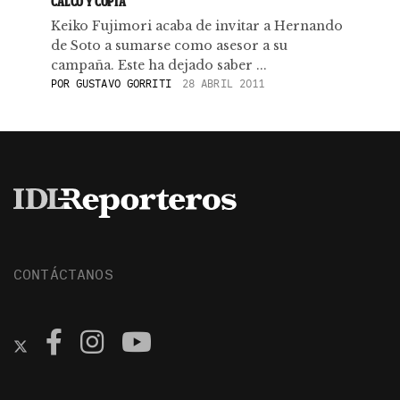
CALCO Y COPIA
Keiko Fujimori acaba de invitar a Hernando
de Soto a sumarse como asesor a su
campaña. Este ha dejado saber ...
POR
GUSTAVO GORRITI
28 ABRIL 2011
CONTÁCTANOS