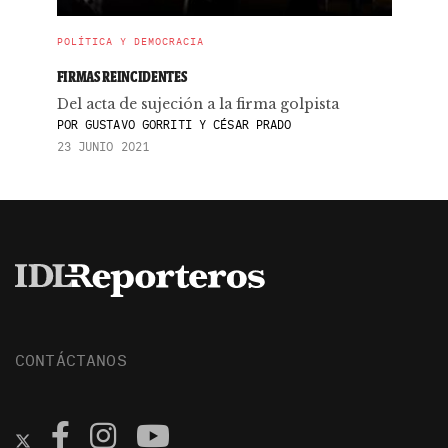
POLÍTICA Y DEMOCRACIA
FIRMAS REINCIDENTES
Del acta de sujeción a la firma golpista
POR
GUSTAVO GORRITI Y CÉSAR PRADO
23 JUNIO 2021
CONTÁCTANOS