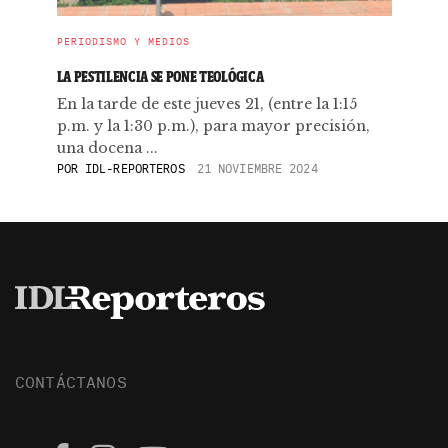
PERIODISMO Y MEDIOS
LA PESTILENCIA SE PONE TEOLÓGICA
En la tarde de este jueves 21, (entre la 1:15
p.m. y la 1:30 p.m.), para mayor precisión,
una docena ...
POR
IDL-REPORTEROS
21 NOVIEMBRE 2024
CONTÁCTANOS