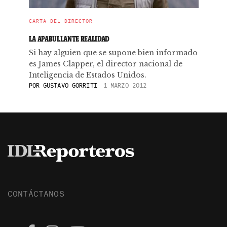
CARTA DEL DIRECTOR
LA APABULLANTE REALIDAD
Si hay alguien que se supone bien informado
es James Clapper, el director nacional de
Inteligencia de Estados Unidos.
POR
GUSTAVO GORRITI
1 MARZO 2012
CONTÁCTANOS