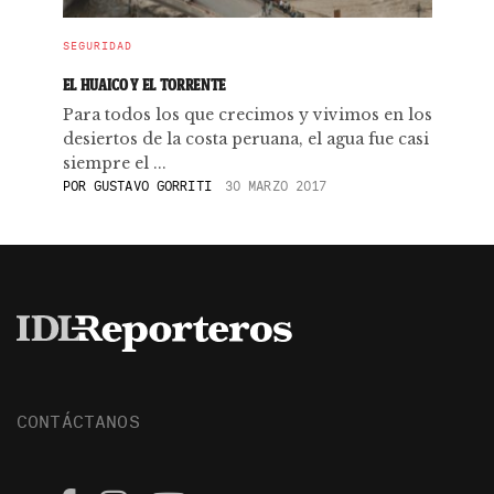
SEGURIDAD
EL HUAICO Y EL TORRENTE
Para todos los que crecimos y vivimos en los
desiertos de la costa peruana, el agua fue casi
siempre el ...
POR
GUSTAVO GORRITI
30 MARZO 2017
CONTÁCTANOS