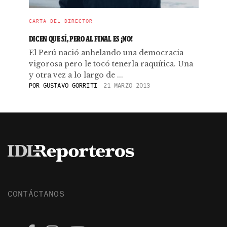
CARTA DEL DIRECTOR
DICEN QUE SÍ, PERO AL FINAL ES ¡NO!
El Perú nació anhelando una democracia
vigorosa pero le tocó tenerla raquítica. Una
y otra vez a lo largo de ...
POR
GUSTAVO GORRITI
21 MARZO 2013
CONTÁCTANOS