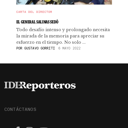
CARTA DEL DIRECTOR
EL GENERAL SALINAS SEDÓ
Todo desafío intenso y prolongado necesita
la mirada de la memoria para apreciar su
esfuerzo en el tiempo. No solo ...
POR
GUSTAVO GORRITI
6 MAYO 2022
CONTÁCTANOS