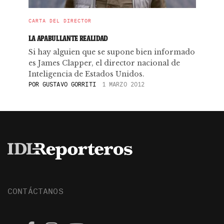
CARTA DEL DIRECTOR
LA APABULLANTE REALIDAD
Si hay alguien que se supone bien informado
es James Clapper, el director nacional de
Inteligencia de Estados Unidos.
POR
GUSTAVO GORRITI
1 MARZO 2012
CONTÁCTANOS