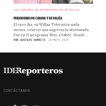
LAS CAMPAÑAS DE DESINFORMACIÓN DE WILLAX
PERIODISMO DE CHAIRA Y DE FALSÍA
El otro día, en Willax Televisión nada
menos, ocurrió una sugerencia afortunada.
Fue en el programa ‘Beto a Saber’, donde ...
POR
GUSTAVO GORRITI
28 MAYO 2023
CONTÁCTANOS