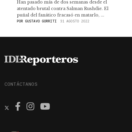
Han pasado más de dos semanas desde el
atentado brutal contra Salman Rushdie. El
puñal del fanático fracasó en matarlo, ...
POR
GUSTAVO GORRITI
31 AGOSTO 2022
CONTÁCTANOS