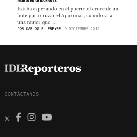
MORIR EN OTRA PARTE
Estaba esperando en el puerto el cruce de un
bote para cruzar el Apurímac, cuando vi a
una mujer que ...
POR
CARLOS E. FREYRE
9 DICIEMBRE 2014
CONTÁCTANOS