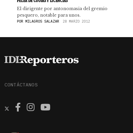
PELEA DE CUOTAS Y LICENCIAS
El dirigente por antonomasia del gremio
pesquero, notable para unos.
POR
MILAGROS SALAZAR
28 MARZO 2012
CONTÁCTANOS