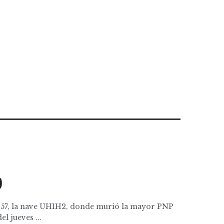
O
 357, la nave UH1H2, donde murió la mayor PNP
l jueves ...