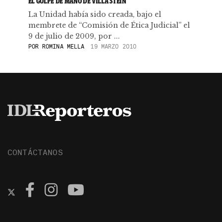
EL GOLPE DE MANO DE VILLA STEIN
La Unidad había sido creada, bajo el
membrete de “Comisión de Ética Judicial” el
9 de julio de 2009, por ...
POR
ROMINA MELLA
19 MARZO 2010
CONTÁCTANOS